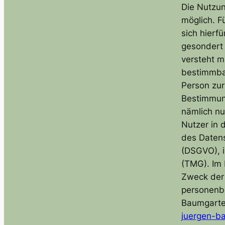
Die Nutzu
möglich. F
sich hierf
gesondert 
versteht m
bestimmbar
Person zu
Bestimmun
nämlich nu
Nutzer in 
des Datens
(DSGVO), 
(TMG). Im 
Zweck der 
personenb
Baumgarte
juergen-b