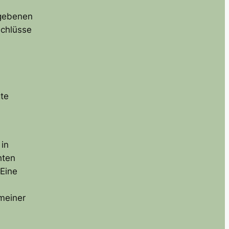
egebenen
schlüsse
te
 in
hten
Eine
meiner