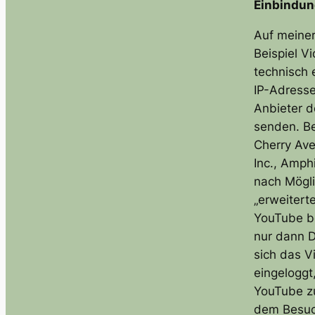
Einbindun
Auf meiner
Beispiel V
technisch e
IP-Adresse
Anbieter d
senden. B
Cherry Av
Inc., Amph
nach Mögli
„erweitert
YouTube be
nur dann D
sich das V
eingeloggt
YouTube zu
dem Besuch