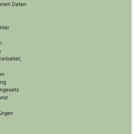
enen Daten
nter
n
n
arbeitet,
en
ung
ngesetz
 und
ürgen