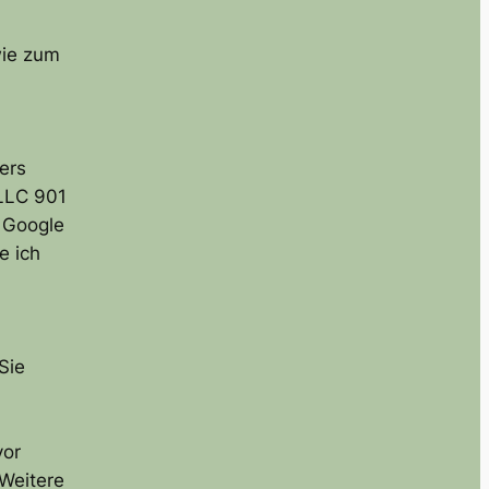
wie zum
ers
LLC 901
 Google
e ich
Sie
vor
Weitere