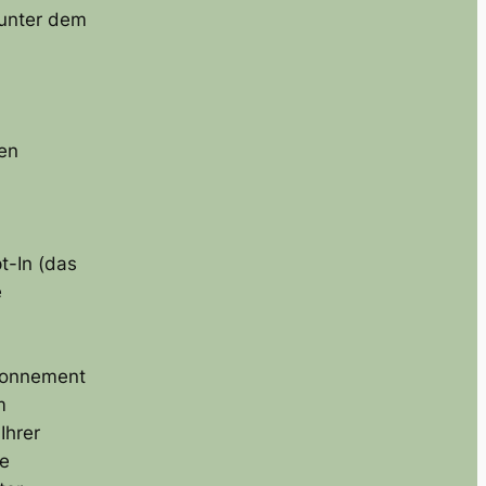
unter dem
sen
t-In (das
e
bonnement
m
Ihrer
re