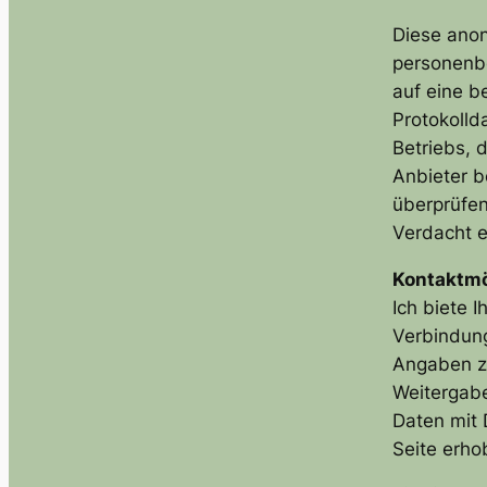
Diese ano
personenb
auf eine b
Protokolld
Betriebs, 
Anbieter b
überprüfen
Verdacht e
Kontaktmö
Ich biete I
Verbindung
Angaben zu
Weitergabe
Daten mit 
Seite erho