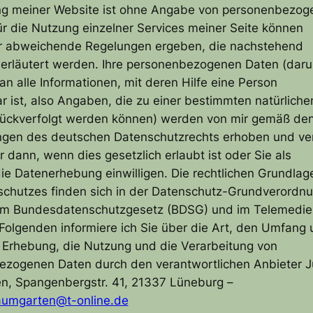
ng meiner Website ist ohne Angabe von personenbezog
ür die Nutzung einzelner Services meiner Seite können
ür abweichende Regelungen ergeben, die nachstehend
erläutert werden. Ihre personenbezogenen Daten (daru
an alle Informationen, mit deren Hilfe eine Person
 ist, also Angaben, die zu einer bestimmten natürliche
rückverfolgt werden können) werden von mir gemäß de
gen des deutschen Datenschutzrechts erhoben und ver
r dann, wenn dies gesetzlich erlaubt ist oder Sie als
die Datenerhebung einwilligen. Die rechtlichen Grundlag
chutzes finden sich in der Datenschutz-Grundverordn
im Bundesdatenschutzgesetz (BDSG) und im Telemedie
Folgenden informiere ich Sie über die Art, den Umfang
Erhebung, die Nutzung und die Verarbeitung von
ezogenen Daten durch den verantwortlichen Anbieter J
n, Spangenbergstr. 41, 21337 Lüneburg –
aumgarten@t-online.de